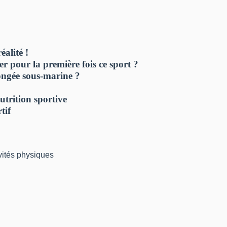
alité !
r pour la première fois ce sport ?
longée sous-marine ?
utrition sportive
tif
vités physiques